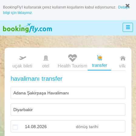
BookingFly'i kullanarak çerez kullanım koşullarını kabul ediyorsunuz.
Detaylı
bilgi için tıklayınız.
transfer
uçak bileti
otel
Health Tourism
villa
havalimanı transfer