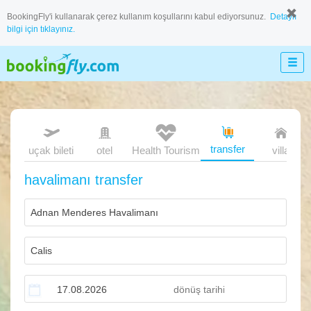
BookingFly'i kullanarak çerez kullanım koşullarını kabul ediyorsunuz.
Detaylı
bilgi için tıklayınız.
transfer
uçak bileti
otel
Health Tourism
villa
havalimanı transfer