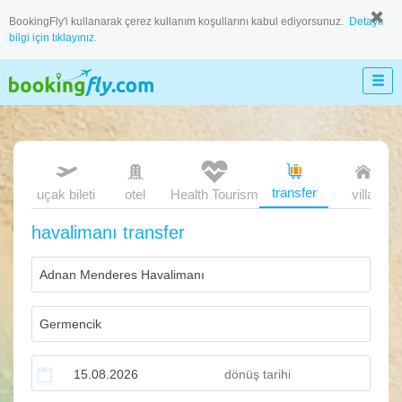
BookingFly'i kullanarak çerez kullanım koşullarını kabul ediyorsunuz.
Detaylı
bilgi için tıklayınız.
transfer
uçak bileti
otel
Health Tourism
villa
havalimanı transfer