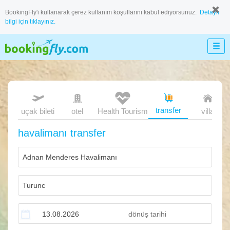
BookingFly'i kullanarak çerez kullanım koşullarını kabul ediyorsunuz.
Detaylı
bilgi için tıklayınız.
transfer
uçak bileti
otel
Health Tourism
villa
havalimanı transfer