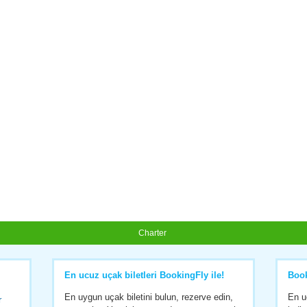
Charter
En ucuz uçak biletleri BookingFly ile!
Boo
En uygun uçak biletini bulun, rezerve edin,
En u
r