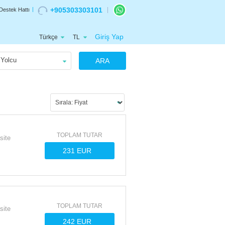
+905303303101
Destek Hattı
Giriş Yap
Türkçe
TL
Yolcu
ARA
TOPLAM TUTAR
site
TOPLAM TUTAR
site