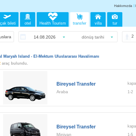
Hakkımızda
çak bileti
otel
Health Tourism
transfer
villa
tur
2
Al Maryah Island - El-Mektum Uluslararası Havalimanı
2
araç bulundu.
kapa
Bireysel Transfer
Araba
1-
2
kapa
Bireysel Transfer
Minivan
1-
5