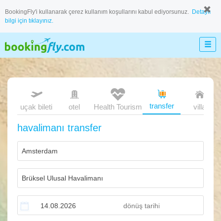
BookingFly'i kullanarak çerez kullanım koşullarını kabul ediyorsunuz.
Detaylı
bilgi için tıklayınız.
transfer
uçak bileti
otel
Health Tourism
villa
havalimanı transfer