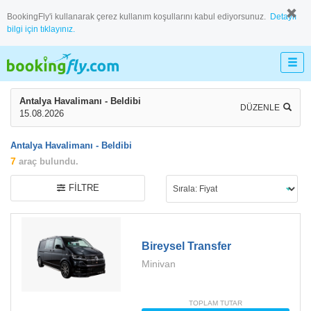
BookingFly'i kullanarak çerez kullanım koşullarını kabul ediyorsunuz.
Detaylı
bilgi için tıklayınız.
Antalya Havalimanı - Beldibi
DÜZENLE
15.08.2026
Antalya Havalimanı - Beldibi
7
araç bulundu.
FILTRE
Bireysel Transfer
Minivan
TOPLAM TUTAR