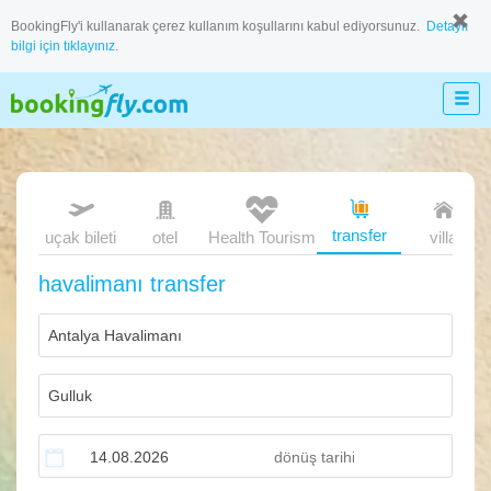
BookingFly'i kullanarak çerez kullanım koşullarını kabul ediyorsunuz.
Detaylı
bilgi için tıklayınız.
transfer
uçak bileti
otel
Health Tourism
villa
havalimanı transfer