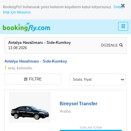
BookingFly'i kullanarak çerez kullanım koşullarını kabul ediyorsunuz.
Detaylı
bilgi için tıklayınız.
Antalya Havalimanı - Side-Kumkoy
DÜZENLE
13.08.2026
Antalya Havalimanı - Side-Kumkoy
7
araç bulundu.
FILTRE
Bireysel Transfer
Araba
TOPLAM TUTAR