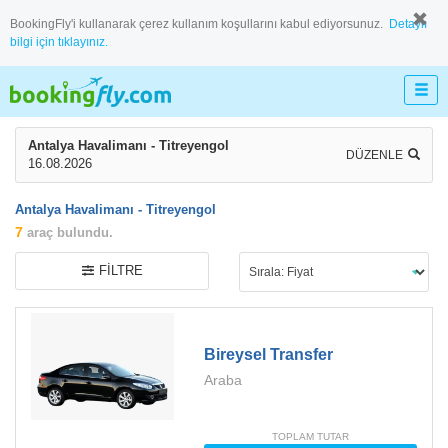
BookingFly'i kullanarak çerez kullanım koşullarını kabul ediyorsunuz.
Detaylı
bilgi için tıklayınız.
Antalya Havalimanı - Titreyengol
DÜZENLE
16.08.2026
Antalya Havalimanı - Titreyengol
7
araç bulundu.
FILTRE
Bireysel Transfer
Araba
TOPLAM TUTAR