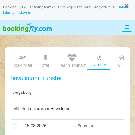
BookingFly'i kullanarak çerez kullanım koşullarını kabul ediyorsunuz.
Detaylı
bilgi için tıklayınız.
transfer
uçak bileti
otel
Health Tourism
villa
havalimanı transfer