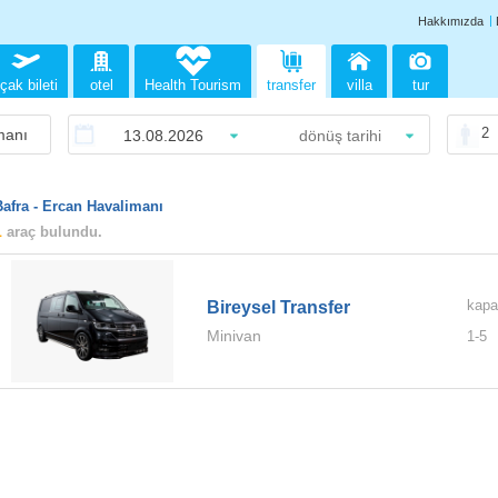
Hakkımızda
çak bileti
otel
Health Tourism
transfer
villa
tur
2
Bafra - Ercan Havalimanı
1
araç bulundu.
kapa
Bireysel Transfer
Minivan
1-
5