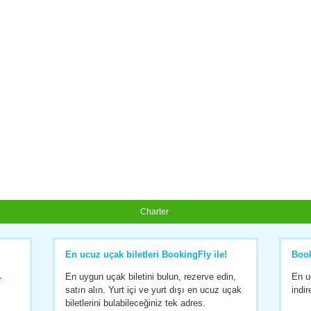
Charter
En ucuz uçak biletleri BookingFly ile!
Boo
En uygun uçak biletini bulun, rezerve edin,
En u
r
satın alın. Yurt içi ve yurt dışı en ucuz uçak
indir
biletlerini bulabileceğiniz tek adres.