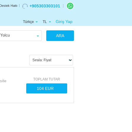
+905303303101
Destek Hattı
Giriş Yap
Türkçe
TL
Yolcu
ARA
TOPLAM TUTAR
site