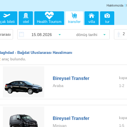
Hakkımızda
çak bileti
otel
Health Tourism
transfer
villa
tur
2
Baghdad - Bağdat Uluslararası Havalimanı
2
araç bulundu.
kapa
Bireysel Transfer
Araba
1-
2
kapa
Bireysel Transfer
Minivan
1-
5