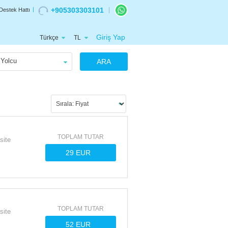
+905303303101
Destek Hattı
Giriş Yap
Türkçe
TL
Yolcu
ARA
TOPLAM TUTAR
site
TOPLAM TUTAR
site