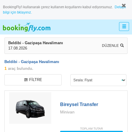
BookingFly'i kullanarak çerez kullanım koşullarını kabul ediyorsunuz.
Detaylı
bilgi için tıklayınız.
Beldibi - Gazipaşa Havalimanı
DÜZENLE
17.08.2026
Beldibi - Gazipaşa Havalimanı
1
araç bulundu.
FILTRE
Bireysel Transfer
Minivan
TOPLAM TUTAR