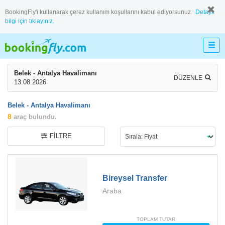
BookingFly'i kullanarak çerez kullanım koşullarını kabul ediyorsunuz.
Detaylı
bilgi için tıklayınız.
Belek - Antalya Havalimanı
DÜZENLE
13.08.2026
Belek - Antalya Havalimanı
8
araç bulundu.
FILTRE
Bireysel Transfer
Araba
TOPLAM TUTAR