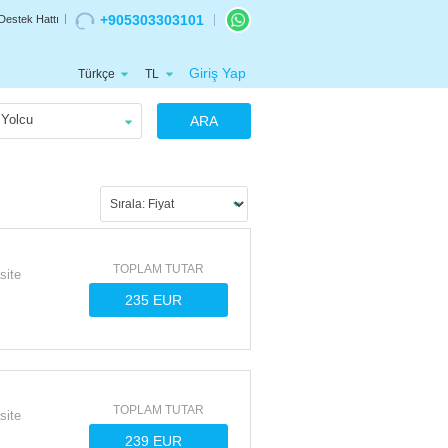
+905303303101
Destek Hattı
Giriş Yap
Türkçe
TL
Yolcu
ARA
TOPLAM TUTAR
site
TOPLAM TUTAR
site