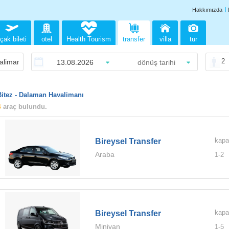
Hakkımızda
çak bileti
otel
Health Tourism
transfer
villa
tur
2
Bitez - Dalaman Havalimanı
4
araç bulundu.
kapa
Bireysel Transfer
Araba
1-
2
kapa
Bireysel Transfer
Minivan
1-
5