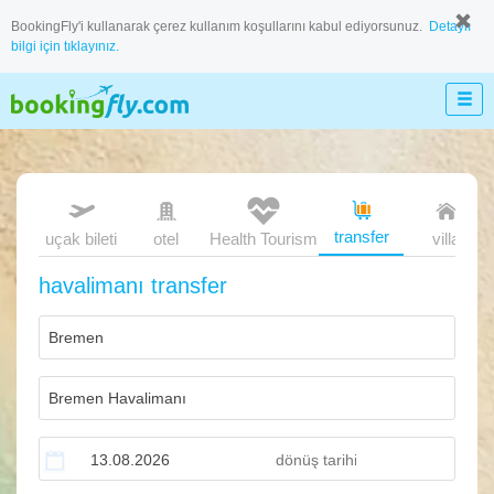
BookingFly'i kullanarak çerez kullanım koşullarını kabul ediyorsunuz.
Detaylı
bilgi için tıklayınız.
transfer
uçak bileti
otel
Health Tourism
villa
havalimanı transfer