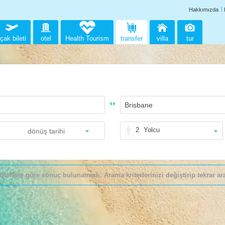
Hakkımızda
çak bileti
otel
Health Tourism
transfer
villa
tur
2
Yolcu
riterlere göre sonuç bulunamadı. Arama kriterlerinizi değiştirip tekrar ara