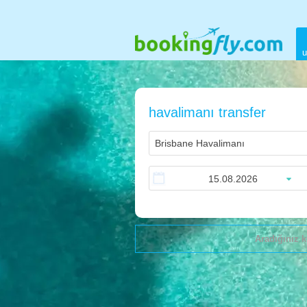
u
havalimanı transfer
Aradığınız k