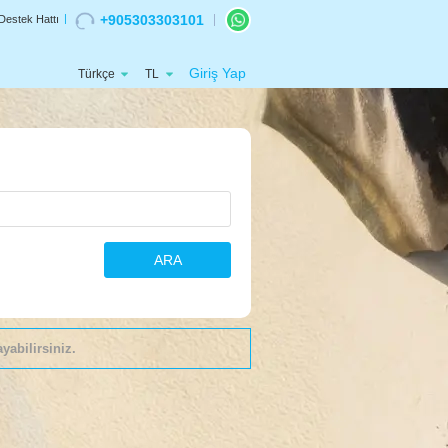
+905303303101
Destek Hattı
Giriş Yap
Türkçe
TL
ARA
yabilirsiniz.