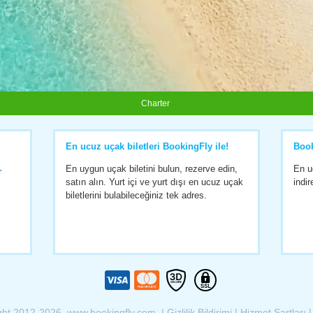
Charter
En ucuz uçak biletleri BookingFly ile!
Boo
En uygun uçak biletini bulun, rezerve edin,
En u
r
satın alın. Yurt içi ve yurt dışı en ucuz uçak
indir
biletlerini bulabileceğiniz tek adres.
ght 2012-2026 www.bookingfly.com |
Gizlilik Bildirimi
|
Hizmet Şartları