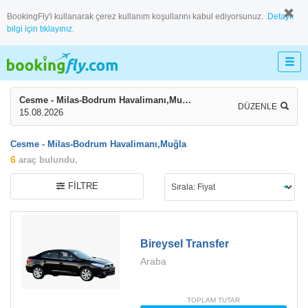
BookingFly'i kullanarak çerez kullanım koşullarını kabul ediyorsunuz.
Detaylı
bilgi için tıklayınız.
Cesme - Milas-Bodrum Havalimanı,Muğla
DÜZENLE
15.08.2026
Cesme - Milas-Bodrum Havalimanı,Muğla
6
araç bulundu.
FILTRE
Bireysel Transfer
Araba
TOPLAM TUTAR