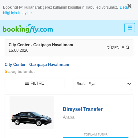
BookingFly'i kullanarak çerez kullanım koşullarını kabul ediyorsunuz.
Detaylı
bilgi için tıklayınız.
City Center - Gazipaşa Havalimanı
DÜZENLE
15.08.2026
City Center - Gazipaşa Havalimanı
5
araç bulundu.
FILTRE
Bireysel Transfer
Araba
TOPLAM TUTAR