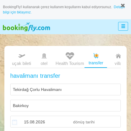
BookingFly'i kullanarak çerez kullanım koşullarını kabul ediyorsunuz.
Detaylı
bilgi için tıklayınız.
transfer
uçak bileti
otel
Health Tourism
villa
havalimanı transfer