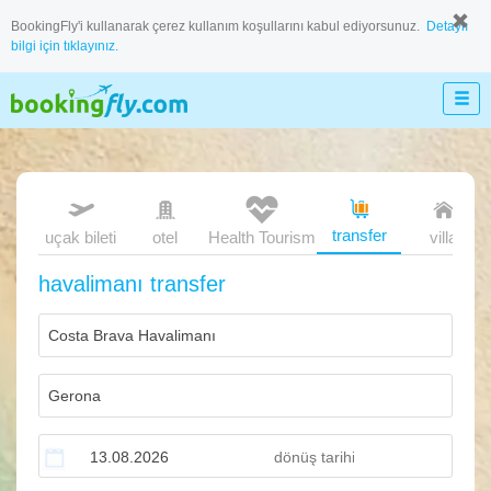
BookingFly'i kullanarak çerez kullanım koşullarını kabul ediyorsunuz.
Detaylı
bilgi için tıklayınız.
transfer
uçak bileti
otel
Health Tourism
villa
havalimanı transfer