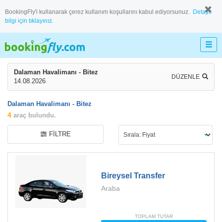
BookingFly'i kullanarak çerez kullanım koşullarını kabul ediyorsunuz.
Detaylı
bilgi için tıklayınız.
Dalaman Havalimanı - Bitez
DÜZENLE
14.08.2026
Dalaman Havalimanı - Bitez
4
araç bulundu.
FILTRE
Bireysel Transfer
Araba
TOPLAM TUTAR