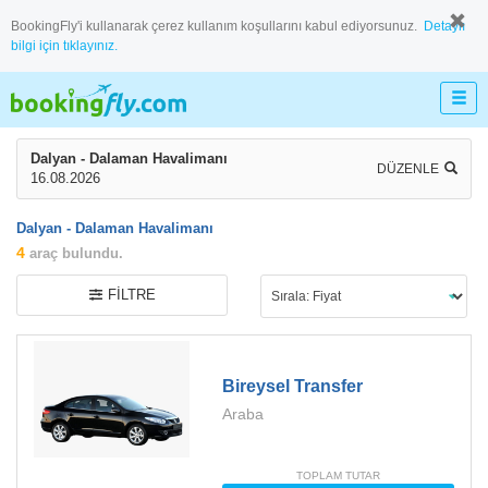
BookingFly'i kullanarak çerez kullanım koşullarını kabul ediyorsunuz.
Detaylı
bilgi için tıklayınız.
Dalyan - Dalaman Havalimanı
DÜZENLE
16.08.2026
Dalyan - Dalaman Havalimanı
4
araç bulundu.
FILTRE
Bireysel Transfer
Araba
TOPLAM TUTAR