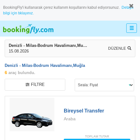
BookingFly'i kullanarak çerez kullanım koşullarını kabul ediyorsunuz.
Detaylı
bilgi için tıklayınız.
Denizli - Milas-Bodrum Havalimanı,Muğla
DÜZENLE
15.08.2026
Denizli - Milas-Bodrum Havalimanı,Muğla
6
araç bulundu.
FILTRE
Bireysel Transfer
Araba
TOPLAM TUTAR