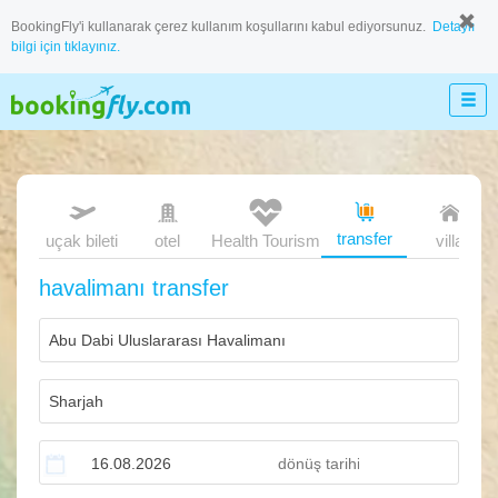
BookingFly'i kullanarak çerez kullanım koşullarını kabul ediyorsunuz.
Detaylı
bilgi için tıklayınız.
transfer
uçak bileti
otel
Health Tourism
villa
havalimanı transfer