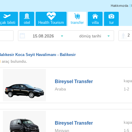
Hakkımızda
çak bileti
otel
Health Tourism
transfer
villa
tur
2
Balıkesir Koca Seyit Havalimanı - Balikesir
3
araç bulundu.
kapa
Bireysel Transfer
Araba
1-
2
kapa
Bireysel Transfer
Minivan
1-
5