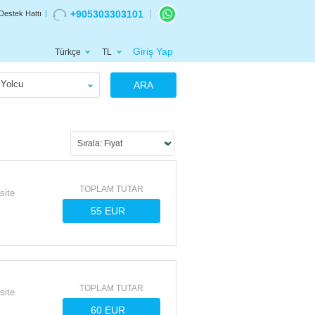
+905303303101
Destek Hattı
Giriş Yap
Türkçe
TL
Yolcu
ARA
TOPLAM TUTAR
site
TOPLAM TUTAR
site