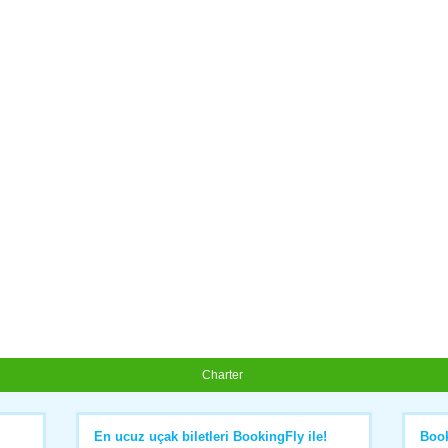
Charter
En ucuz uçak biletleri BookingFly ile!
Boo