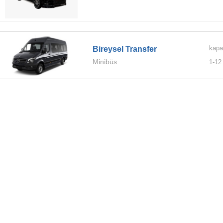
kapa
Bireysel Transfer
Minibüs
1-
12