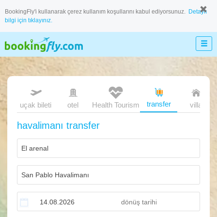
BookingFly'i kullanarak çerez kullanım koşullarını kabul ediyorsunuz.
Detaylı
bilgi için tıklayınız.
transfer
uçak bileti
otel
Health Tourism
villa
havalimanı transfer