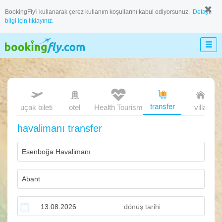
BookingFly'i kullanarak çerez kullanım koşullarını kabul ediyorsunuz.
Detaylı
bilgi için tıklayınız.
transfer
uçak bileti
otel
Health Tourism
villa
havalimanı transfer