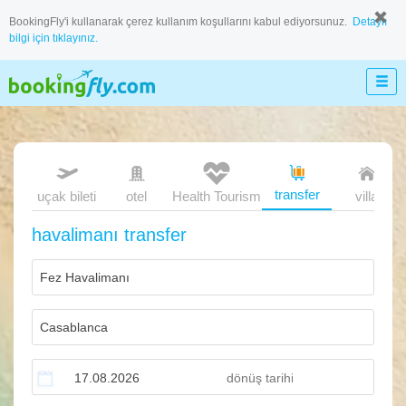
BookingFly'i kullanarak çerez kullanım koşullarını kabul ediyorsunuz.
Detaylı
bilgi için tıklayınız.
transfer
uçak bileti
otel
Health Tourism
villa
havalimanı transfer