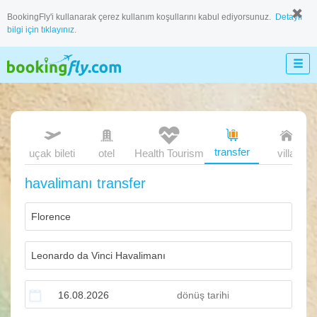
BookingFly'i kullanarak çerez kullanım koşullarını kabul ediyorsunuz.
Detaylı
bilgi için tıklayınız.
transfer
uçak bileti
otel
Health Tourism
villa
havalimanı transfer