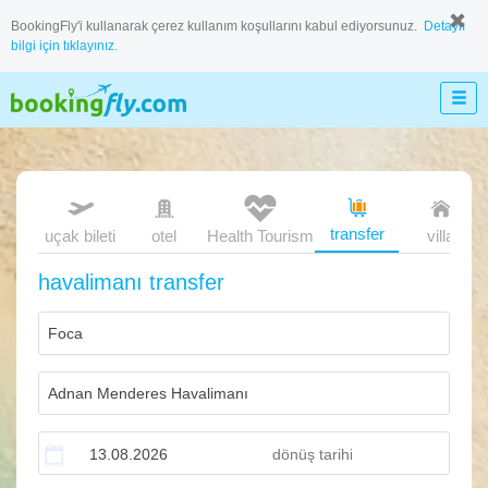
BookingFly'i kullanarak çerez kullanım koşullarını kabul ediyorsunuz.
Detaylı
bilgi için tıklayınız.
transfer
uçak bileti
otel
Health Tourism
villa
havalimanı transfer