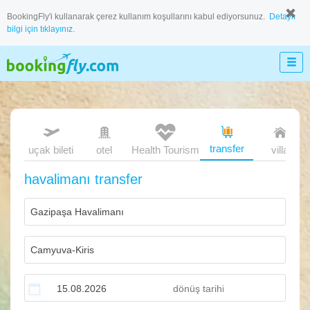
BookingFly'i kullanarak çerez kullanım koşullarını kabul ediyorsunuz.
Detaylı
bilgi için tıklayınız.
transfer
uçak bileti
otel
Health Tourism
villa
havalimanı transfer