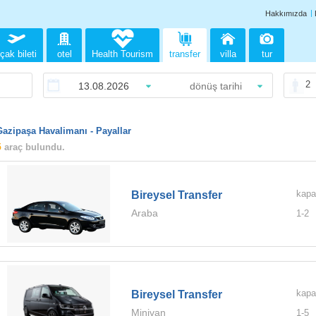
Hakkımızda
çak bileti
otel
Health Tourism
transfer
villa
tur
2
Gazipaşa Havalimanı - Payallar
5
araç bulundu.
kapa
Bireysel Transfer
Araba
1-
2
kapa
Bireysel Transfer
Minivan
1-
5