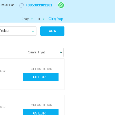
+905303303101
Destek Hattı
Giriş Yap
Türkçe
TL
Yolcu
ARA
TOPLAM TUTAR
site
TOPLAM TUTAR
site