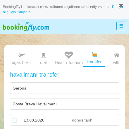
BookingFly'i kullanarak çerez kullanım koşullarını kabul ediyorsunuz.
Detaylı
bilgi için tıklayınız.
transfer
uçak bileti
otel
Health Tourism
villa
havalimanı transfer