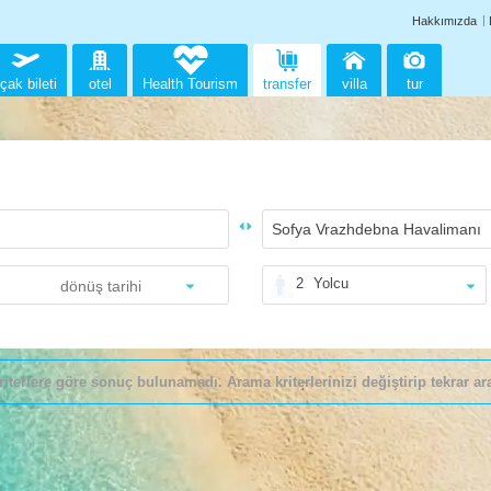
Hakkımızda
çak bileti
otel
Health Tourism
transfer
villa
tur
2
Yolcu
riterlere göre sonuç bulunamadı. Arama kriterlerinizi değiştirip tekrar ara