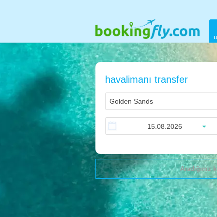
u
havalimanı transfer
Aradığınız k