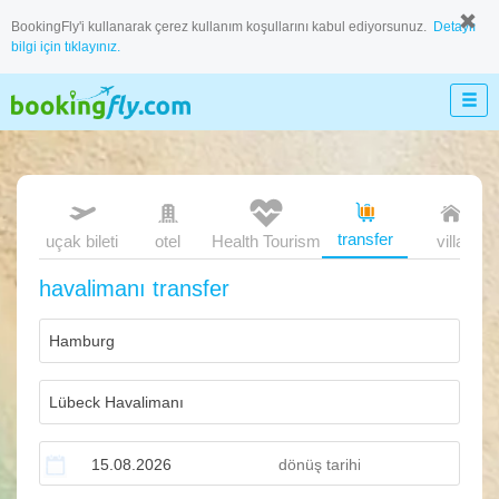
BookingFly'i kullanarak çerez kullanım koşullarını kabul ediyorsunuz.
Detaylı
bilgi için tıklayınız.
transfer
uçak bileti
otel
Health Tourism
villa
havalimanı transfer