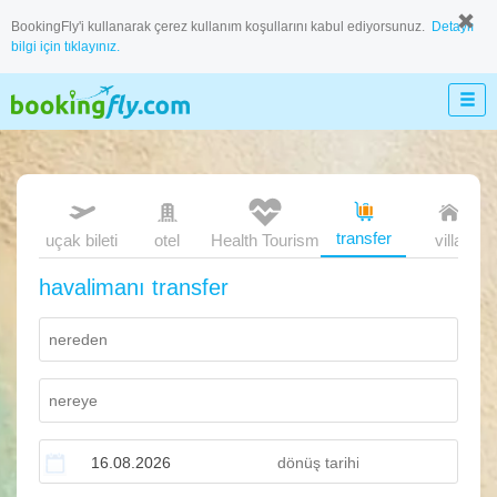
BookingFly'i kullanarak çerez kullanım koşullarını kabul ediyorsunuz.
Detaylı
bilgi için tıklayınız.
transfer
uçak bileti
otel
Health Tourism
villa
havalimanı transfer