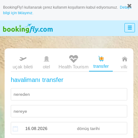
BookingFly'i kullanarak çerez kullanım koşullarını kabul ediyorsunuz.
Detaylı
bilgi için tıklayınız.
transfer
uçak bileti
otel
Health Tourism
villa
havalimanı transfer