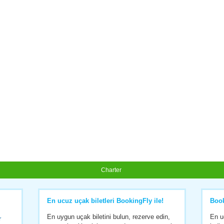
Charter
En ucuz uçak biletleri BookingFly ile!
Boo
En uygun uçak biletini bulun, rezerve edin,
En u
r