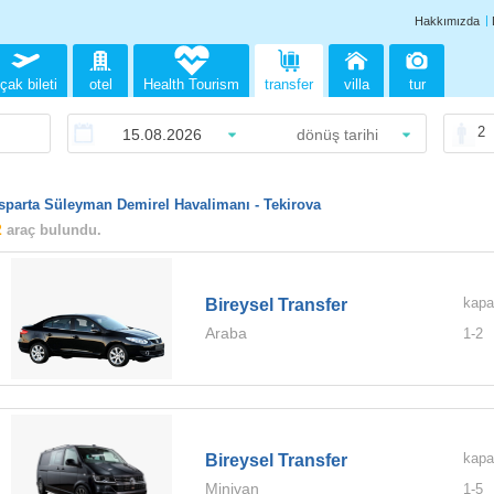
Hakkımızda
çak bileti
otel
Health Tourism
transfer
villa
tur
2
Isparta Süleyman Demirel Havalimanı - Tekirova
2
araç bulundu.
kapa
Bireysel Transfer
Araba
1-
2
kapa
Bireysel Transfer
Minivan
1-
5