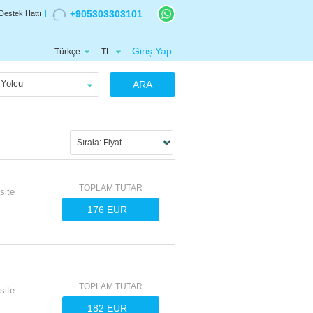
+905303303101
Destek Hattı
Giriş Yap
Türkçe
TL
Yolcu
ARA
TOPLAM TUTAR
site
TOPLAM TUTAR
site