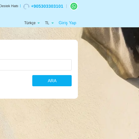
+905303303101
Destek Hattı
Giriş Yap
Türkçe
TL
ARA