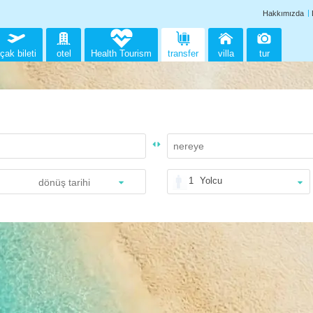
Hakkımızda
çak bileti
otel
Health Tourism
transfer
villa
tur
1
Yolcu