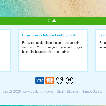
Charter
En ucuz uçak biletleri BookingFly ile!
Boo
En uygun uçak biletini bulun, rezerve edin,
En u
r
satın alın. Yurt içi ve yurt dışı en ucuz uçak
indir
biletlerini bulabileceğiniz tek adres.
ght 2012-2026 www.bookingfly.com |
Gizlilik Bildirimi
|
Hizmet Şartları