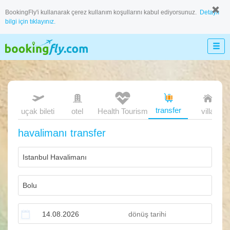
BookingFly'i kullanarak çerez kullanım koşullarını kabul ediyorsunuz.
Detaylı
bilgi için tıklayınız.
transfer
uçak bileti
otel
Health Tourism
villa
havalimanı transfer