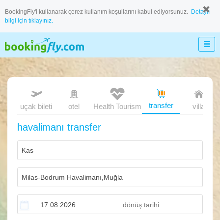
BookingFly'i kullanarak çerez kullanım koşullarını kabul ediyorsunuz.
Detaylı
bilgi için tıklayınız.
transfer
uçak bileti
otel
Health Tourism
villa
havalimanı transfer