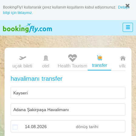
BookingFly'i kullanarak çerez kullanım koşullarını kabul ediyorsunuz.
Detaylı
bilgi için tıklayınız.
transfer
uçak bileti
otel
Health Tourism
villa
havalimanı transfer