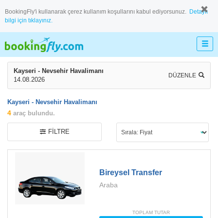
BookingFly'i kullanarak çerez kullanım koşullarını kabul ediyorsunuz.
Detaylı
bilgi için tıklayınız.
Kayseri - Nevsehir Havalimanı
DÜZENLE
14.08.2026
Kayseri - Nevsehir Havalimanı
4
araç bulundu.
FILTRE
Bireysel Transfer
Araba
TOPLAM TUTAR