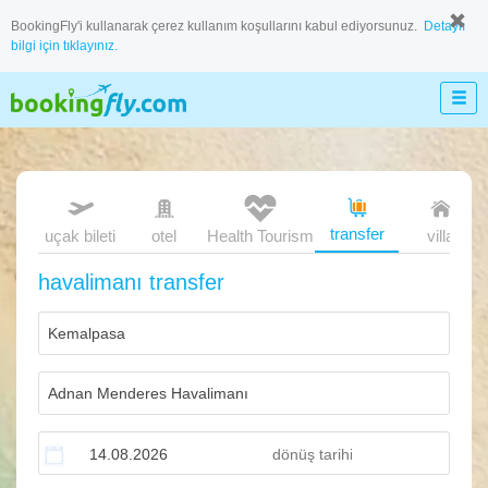
BookingFly'i kullanarak çerez kullanım koşullarını kabul ediyorsunuz.
Detaylı
bilgi için tıklayınız.
transfer
uçak bileti
otel
Health Tourism
villa
havalimanı transfer