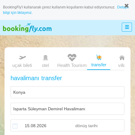
BookingFly'i kullanarak çerez kullanım koşullarını kabul ediyorsunuz.
Detaylı
bilgi için tıklayınız.
transfer
uçak bileti
otel
Health Tourism
villa
havalimanı transfer