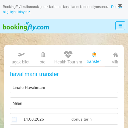
BookingFly'i kullanarak çerez kullanım koşullarını kabul ediyorsunuz.
Detaylı
bilgi için tıklayınız.
transfer
uçak bileti
otel
Health Tourism
villa
havalimanı transfer