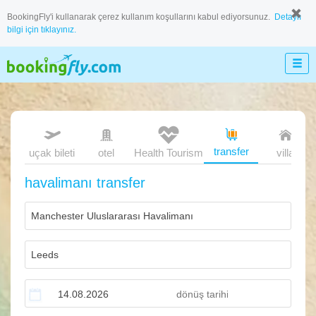
BookingFly'i kullanarak çerez kullanım koşullarını kabul ediyorsunuz.
Detaylı
bilgi için tıklayınız.
transfer
uçak bileti
otel
Health Tourism
villa
havalimanı transfer