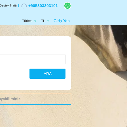
+905303303101
Destek Hattı
Giriş Yap
Türkçe
TL
ARA
yabilirsiniz.