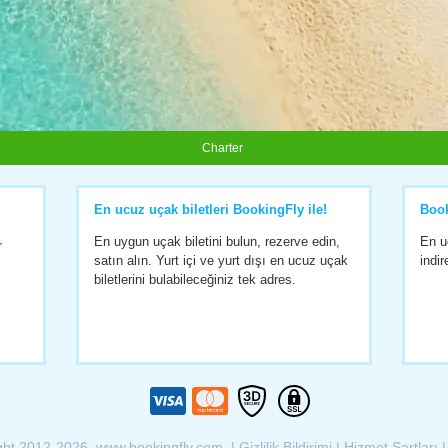
Charter
En ucuz uçak biletleri BookingFly ile!
Boo
En uygun uçak biletini bulun, rezerve edin,
En u
r
satın alın. Yurt içi ve yurt dışı en ucuz uçak
indir
biletlerini bulabileceğiniz tek adres.
ght 2012-2026 www.bookingfly.com |
Gizlilik Bildirimi
|
Hizmet Şartları