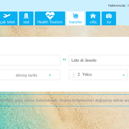
Hakkımızda
çak bileti
otel
Health Tourism
transfer
villa
tur
2
Yolcu
riterlere göre sonuç bulunamadı. Arama kriterlerinizi değiştirip tekrar ara