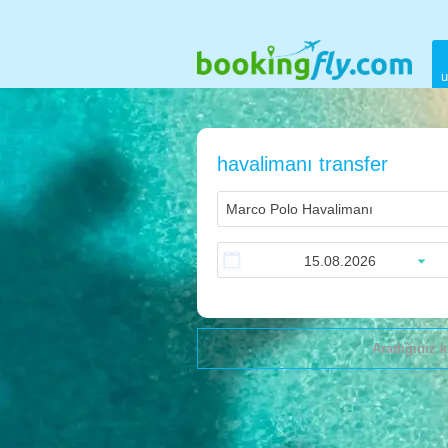
u
havalimanı transfer
Aradığınız k